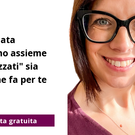
mata
amo assieme
zati" sia
e fa per te
ta gratuita