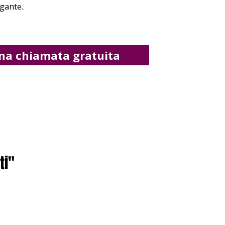
egante.
una chiamata gratuita
ti"