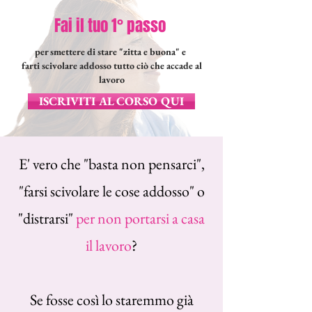
Fai il tuo 1° passo
per smettere di stare "zitta e buona" e
farti scivolare addosso tutto ciò che accade al
lavoro
ISCRIVITI AL CORSO QUI
E' vero che "basta non pensarci",
"farsi scivolare le cose addosso" o
"distrarsi"
per non portarsi a casa
il lavoro
?
Se fosse così lo staremmo già