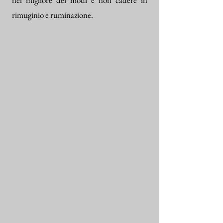
nel migliore dei modi e non cadere in
rimuginio e ruminazione.