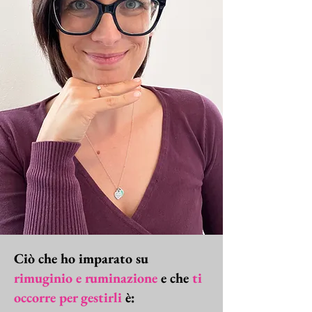
Ciò che ho imparato su
rimuginio e ruminazione
e che
ti
occorre per gestirli
è: